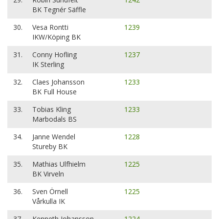
BK Tegnér Säffle
30.
Vesa Rontti
1239
IKW/Köping BK
31.
Conny Hofling
1237
IK Sterling
32.
Claes Johansson
1233
BK Full House
33.
Tobias Kling
1233
Marbodals BS
34.
Janne Wendel
1228
Stureby BK
35.
Mathias Ulfhielm
1225
BK Virveln
36.
Sven Örnell
1225
Vårkulla IK
37.
Kenneth Johansson
1224