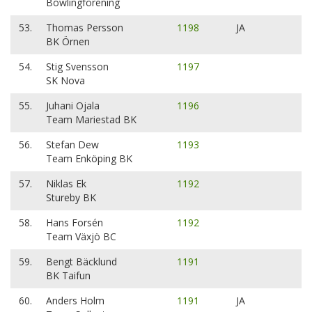
Bowlingförening
53.
Thomas Persson
1198
JA
BK Örnen
54.
Stig Svensson
1197
SK Nova
55.
Juhani Ojala
1196
Team Mariestad BK
56.
Stefan Dew
1193
Team Enköping BK
57.
Niklas Ek
1192
Stureby BK
58.
Hans Forsén
1192
Team Växjö BC
59.
Bengt Bäcklund
1191
BK Taifun
60.
Anders Holm
1191
JA