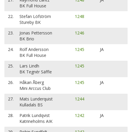
BK Full House
22.
Stefan Löfström
1248
Stureby BK
23.
Jonas Pettersson
1246
BK Brio
24.
Rolf Andersson
1245
JA
BK Full House
25.
Lars Lindh
1245
BK Tegnér Säffle
26.
Håkan Åberg
1245
JA
Mini Arccus Club
27.
Mats Lunderquist
1244
Kulladals BS
28.
Patrik Lundqvist
1242
JA
Katrineholms AIK
29.
Robin Sundfelt
1242