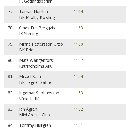
IK Gotlandspärlan
77.
Tomas Norrbin
1164
BK Mjölby Bowling
78.
Claes-Eric Bergqvist
1163
IK Sterling
79.
Minna Pettersson Uitto
1160
BK Brio
80.
Mats Wangenfors
1157
Katrineholms AIK
81.
Mikael Sten
1154
BK Tegnér Säffle
82.
Ingemar S Johansson
1153
Vårkulla IK
83.
Jan Ågren
1152
Mini Arccus Club
84.
Tommy Hultgren
1151