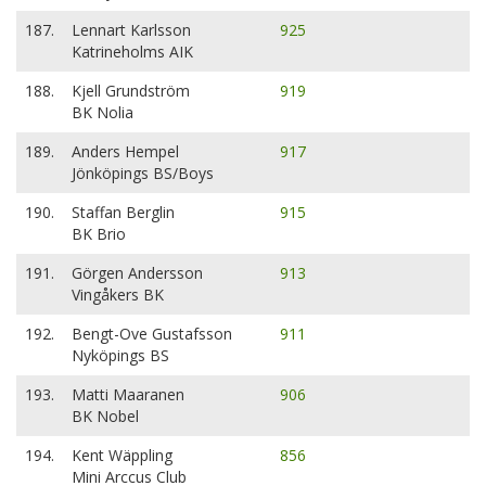
187.
Lennart Karlsson
925
Katrineholms AIK
188.
Kjell Grundström
919
BK Nolia
189.
Anders Hempel
917
Jönköpings BS/Boys
190.
Staffan Berglin
915
BK Brio
191.
Görgen Andersson
913
Vingåkers BK
192.
Bengt-Ove Gustafsson
911
Nyköpings BS
193.
Matti Maaranen
906
BK Nobel
194.
Kent Wäppling
856
Mini Arccus Club