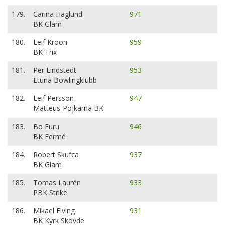
179.
Carina Haglund
971
BK Glam
180.
Leif Kroon
959
BK Trix
181.
Per Lindstedt
953
Etuna Bowlingklubb
182.
Leif Persson
947
Matteus-Pojkarna BK
183.
Bo Furu
946
BK Fermé
184.
Robert Skufca
937
BK Glam
185.
Tomas Laurén
933
PBK Strike
186.
Mikael Elving
931
BK Kyrk Skövde