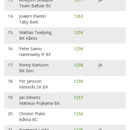
Team Baltzar BC
14.
Joakim Plantin
1263
Täby BwK
15.
Mattias Tiveljung
1259
BK Kåess
16.
Peter Sainio
1258
Hammarby IF BF
17.
Ronny Karlsson
1258
JA
BK Brio
18.
Per Jansson
1258
Västerås SK BK
19.
Jan Ednertz
1257
Matteus-Pojkarna BK
20.
Christer Plahn
1256
Bålsta BC
21.
Raymond Lantz
1248
JA