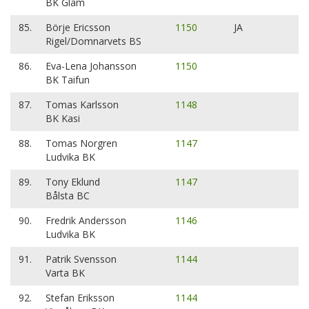
BK Glam
85.
Börje Ericsson
1150
JA
Rigel/Domnarvets BS
86.
Eva-Lena Johansson
1150
BK Taifun
87.
Tomas Karlsson
1148
BK Kasi
88.
Tomas Norgren
1147
Ludvika BK
89.
Tony Eklund
1147
Bålsta BC
90.
Fredrik Andersson
1146
Ludvika BK
91.
Patrik Svensson
1144
Varta BK
92.
Stefan Eriksson
1144