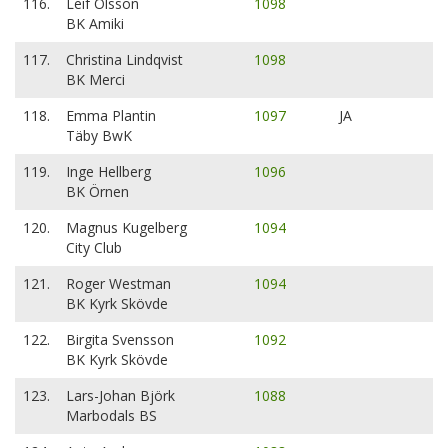
116.
Leif Olsson
1098
BK Amiki
117.
Christina Lindqvist
1098
BK Merci
118.
Emma Plantin
1097
JA
Täby BwK
119.
Inge Hellberg
1096
BK Örnen
120.
Magnus Kugelberg
1094
City Club
121.
Roger Westman
1094
BK Kyrk Skövde
122.
Birgita Svensson
1092
BK Kyrk Skövde
123.
Lars-Johan Björk
1088
Marbodals BS