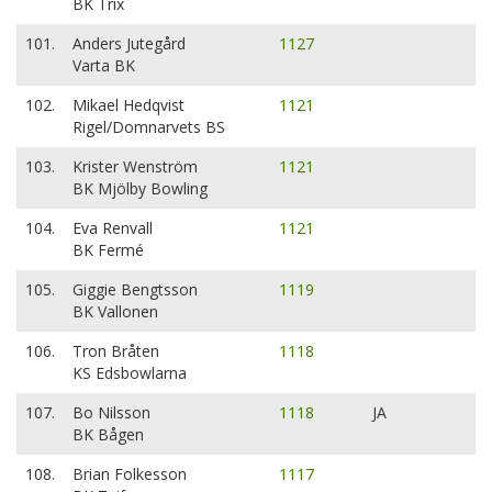
BK Trix
101.
Anders Jutegård
1127
Varta BK
102.
Mikael Hedqvist
1121
Rigel/Domnarvets BS
103.
Krister Wenström
1121
BK Mjölby Bowling
104.
Eva Renvall
1121
BK Fermé
105.
Giggie Bengtsson
1119
BK Vallonen
106.
Tron Bråten
1118
KS Edsbowlarna
107.
Bo Nilsson
1118
JA
BK Bågen
108.
Brian Folkesson
1117