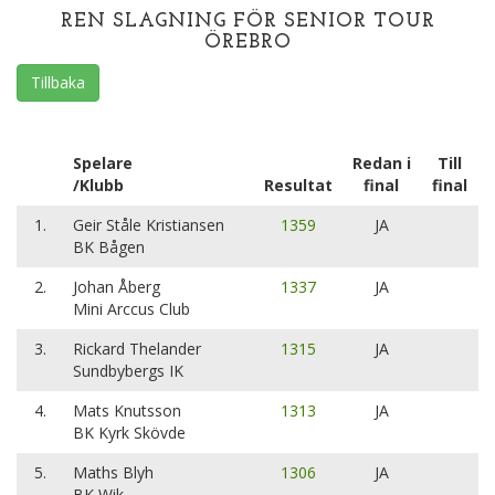
REN SLAGNING FÖR SENIOR TOUR
ÖREBRO
Tillbaka
Spelare
Redan i
Till
/Klubb
Resultat
final
final
1.
Geir Ståle Kristiansen
1359
JA
BK Bågen
2.
Johan Åberg
1337
JA
Mini Arccus Club
3.
Rickard Thelander
1315
JA
Sundbybergs IK
4.
Mats Knutsson
1313
JA
BK Kyrk Skövde
5.
Maths Blyh
1306
JA
BK Wik