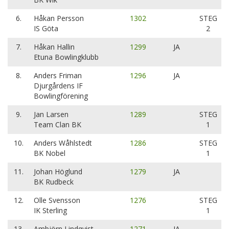
6.
Håkan Persson
1302
STEG
IS Göta
2
7.
Håkan Hallin
1299
JA
Etuna Bowlingklubb
8.
Anders Friman
1296
JA
Djurgårdens IF
Bowlingförening
9.
Jan Larsen
1289
STEG
Team Clan BK
1
10.
Anders Wåhlstedt
1286
STEG
BK Nobel
1
11.
Johan Höglund
1279
JA
BK Rudbeck
12.
Olle Svensson
1276
STEG
IK Sterling
1
13.
Ambjörn Lindqvist
1271
JA