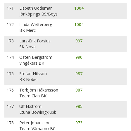
171.
Lisbeth Uddemar
1004
Jönköpings BS/Boys
172.
Linda Wetterberg
1004
BK Merci
173.
Lars-Erik Forsius
997
SK Nova
174.
Östen Bergström
990
Vingåkers BK
175.
Stefan Nilsson
987
BK Nobel
176.
Torbjörn Håkansson
987
Team Clan BK
177.
Ulf Ekström
985
Etuna Bowlingklubb
178.
Peter Johansson
973
Team Värnamo BC