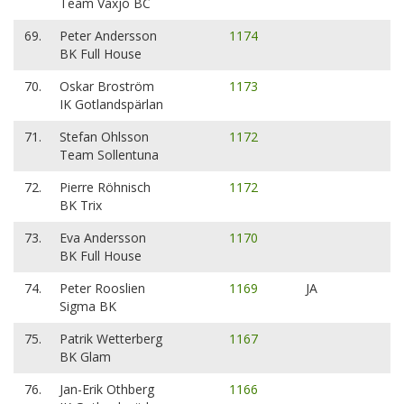
Team Växjö BC
69.
Peter Andersson
1174
BK Full House
70.
Oskar Broström
1173
IK Gotlandspärlan
71.
Stefan Ohlsson
1172
Team Sollentuna
72.
Pierre Röhnisch
1172
BK Trix
73.
Eva Andersson
1170
BK Full House
74.
Peter Rooslien
1169
JA
Sigma BK
75.
Patrik Wetterberg
1167
BK Glam
76.
Jan-Erik Othberg
1166