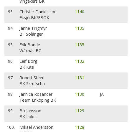
Vingåkers BK
93.
Christer Danielsson
1140
Eksjö BK/EBOK
94.
Janne Tingmyr
1135
BF Solängen
95.
Erik Bonde
1135
Wåxnäs BC
96.
Leif Borg
1132
BK Kasi
97.
Robert Steén
1131
BK Skrufscha
98.
Jannica Rosander
1130
JA
Team Enköping BK
99.
Bo Jansson
1129
BK Loket
100.
Mikael Andersson
1128