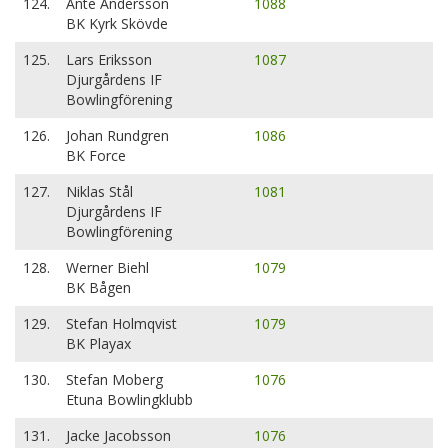
124.
Ante Andersson
1088
BK Kyrk Skövde
125.
Lars Eriksson
1087
Djurgårdens IF
Bowlingförening
126.
Johan Rundgren
1086
BK Force
127.
Niklas Stål
1081
Djurgårdens IF
Bowlingförening
128.
Werner Biehl
1079
BK Bågen
129.
Stefan Holmqvist
1079
BK Playax
130.
Stefan Moberg
1076
Etuna Bowlingklubb
131.
Jacke Jacobsson
1076