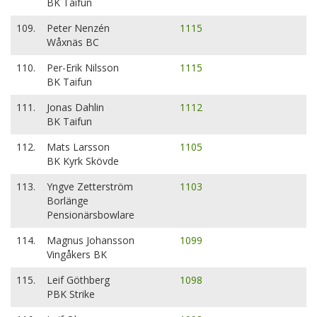
BK Taifun
109.
Peter Nenzén
1115
Wåxnäs BC
110.
Per-Erik Nilsson
1115
BK Taifun
111.
Jonas Dahlin
1112
BK Taifun
112.
Mats Larsson
1105
BK Kyrk Skövde
113.
Yngve Zetterström
1103
Borlänge
Pensionärsbowlare
114.
Magnus Johansson
1099
Vingåkers BK
115.
Leif Göthberg
1098
PBK Strike