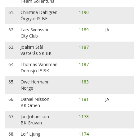
Team Sollentuna
61.
Christina Dahlgren
1190
Örgryte IS BF
62.
Lars Svensson
1189
JA
City Club
63.
Joakim Stål
1187
Västerås SK BK
64.
Thomas Vännman
1187
Domsjö IF BK
65.
Owe Hermann
1183
Norge
66.
Daniel Nilsson
1181
JA
BK Örnen
67.
Jan Johansson
1178
BK Gruvan
68.
Leif Ljung
1174