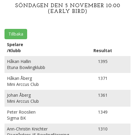
SÖNDAGEN DEN 5 NOVEMBER 10:00
(EARLY BIRD)
Tillbaka
Spelare
/Klubb
Resultat
Håkan Hallin
1395
Etuna Bowlingklubb
Håkan Åberg
1371
Mini Arccus Club
Johan Åberg
1361
Mini Arccus Club
Peter Rooslien
1349
Sigma BK
Ann-Christin Knichter
1310
Djurgårdens IF Bowlingförening