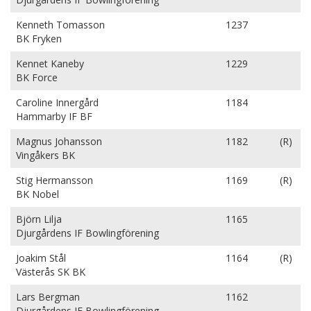
Kenneth Tomasson
1237
BK Fryken
Kennet Kaneby
1229
BK Force
Caroline Innergård
1184
Hammarby IF BF
Magnus Johansson
1182
(R)
Vingåkers BK
Stig Hermansson
1169
(R)
BK Nobel
Björn Lilja
1165
Djurgårdens IF Bowlingförening
Joakim Stål
1164
(R)
Västerås SK BK
Lars Bergman
1162
Djurgårdens IF Bowlingförening