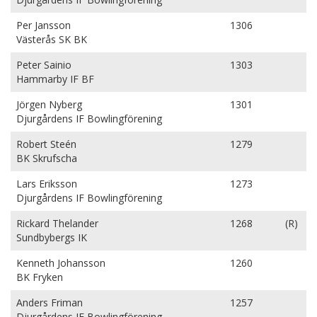
Per Jansson
1306
Västerås SK BK
Peter Sainio
1303
Hammarby IF BF
Jörgen Nyberg
1301
Djurgårdens IF Bowlingförening
Robert Steén
1279
BK Skrufscha
Lars Eriksson
1273
Djurgårdens IF Bowlingförening
Rickard Thelander
1268
(R)
Sundbybergs IK
Kenneth Johansson
1260
BK Fryken
Anders Friman
1257
Djurgårdens IF Bowlingförening