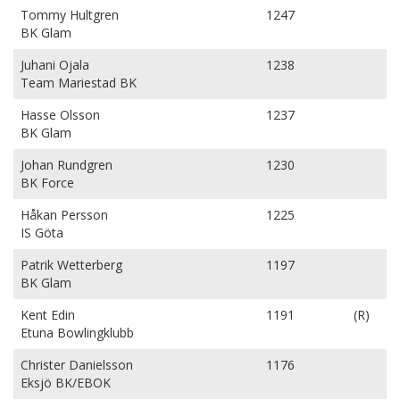
Tommy Hultgren
1247
BK Glam
Juhani Ojala
1238
Team Mariestad BK
Hasse Olsson
1237
BK Glam
Johan Rundgren
1230
BK Force
Håkan Persson
1225
IS Göta
Patrik Wetterberg
1197
BK Glam
Kent Edin
1191
(R)
Etuna Bowlingklubb
Christer Danielsson
1176
Eksjö BK/EBOK