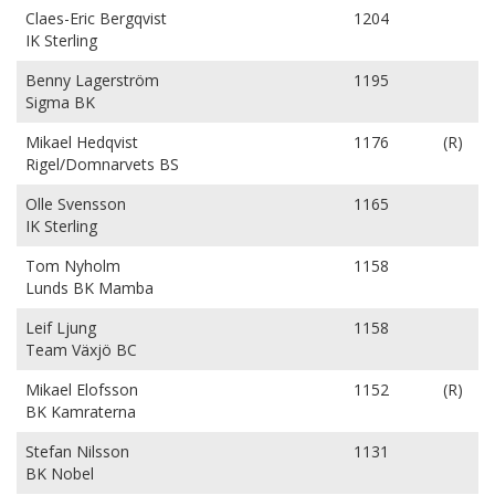
Claes-Eric Bergqvist
1204
IK Sterling
Benny Lagerström
1195
Sigma BK
Mikael Hedqvist
1176
(R)
Rigel/Domnarvets BS
Olle Svensson
1165
IK Sterling
Tom Nyholm
1158
Lunds BK Mamba
Leif Ljung
1158
Team Växjö BC
Mikael Elofsson
1152
(R)
BK Kamraterna
Stefan Nilsson
1131
BK Nobel