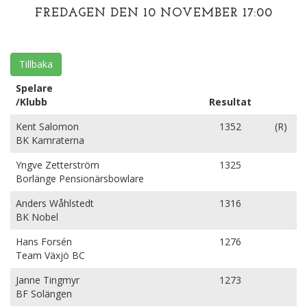
FREDAGEN DEN 10 NOVEMBER 17:00
Tillbaka
Spelare
/Klubb
Resultat
Kent Salomon
1352
(R)
BK Kamraterna
Yngve Zetterström
1325
Borlänge Pensionärsbowlare
Anders Wåhlstedt
1316
BK Nobel
Hans Forsén
1276
Team Växjö BC
Janne Tingmyr
1273
BF Solängen