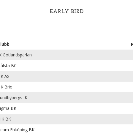
EARLY BIRD
lubb
K Gotlandspärlan
ålsta BC
K Ax
K Brio
undbybergs IK
igma BK
IK BK
eam Enköping BK