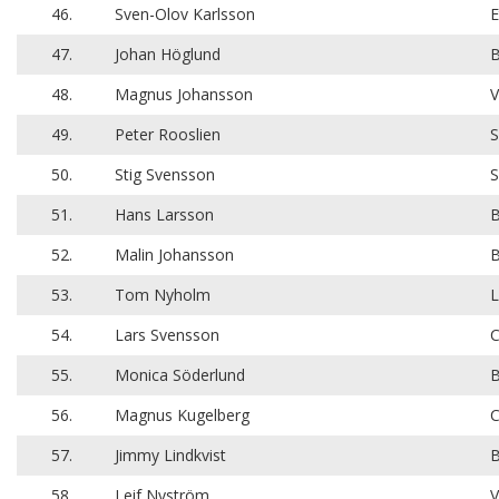
46.
Sven-Olov Karlsson
E
47.
Johan Höglund
B
48.
Magnus Johansson
V
49.
Peter Rooslien
S
50.
Stig Svensson
S
51.
Hans Larsson
B
52.
Malin Johansson
B
53.
Tom Nyholm
54.
Lars Svensson
C
55.
Monica Söderlund
B
56.
Magnus Kugelberg
C
57.
Jimmy Lindkvist
B
58.
Leif Nyström
V