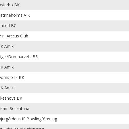
sterbo BK
atrineholms AIK
nited BC
ini Arccus Club
K Amiki
igel/Domnarvets BS
K Amiki
omsjö IF BK
K Amiki
keshovs BK
eam Sollentuna
jurgårdens IF Bowlingförening