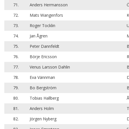
71.
Anders Hermansson
Ö
72.
Mats Wangenfors
K
73.
Roger Tocklin
U
74.
Jan Ågren
M
75.
Peter Dannfeldt
B
76.
Börje Ericsson
R
77.
Venus Larsson Dahlin
B
78.
Eva Vännman
D
79.
Bo Bergström
B
80.
Tobias Hallberg
Å
81.
Anders Holm
T
82.
Jörgen Nyberg
D