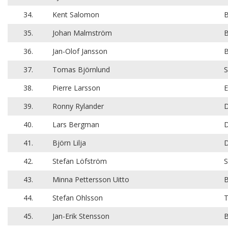
34.
Kent Salomon
B
35.
Johan Malmström
B
36.
Jan-Olof Jansson
B
37.
Tomas Björnlund
S
38.
Pierre Larsson
E
39.
Ronny Rylander
D
40.
Lars Bergman
D
41.
Björn Lilja
D
42.
Stefan Löfström
S
43.
Minna Pettersson Uitto
B
44.
Stefan Ohlsson
T
45.
Jan-Erik Stensson
B