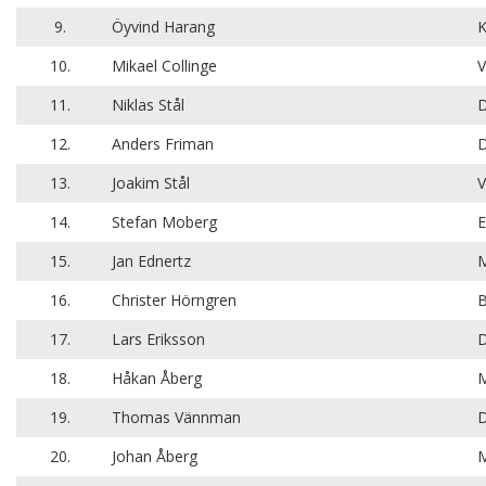
9.
Öyvind Harang
K
10.
Mikael Collinge
V
11.
Niklas Stål
D
12.
Anders Friman
D
13.
Joakim Stål
V
14.
Stefan Moberg
E
15.
Jan Ednertz
M
16.
Christer Hörngren
B
17.
Lars Eriksson
D
18.
Håkan Åberg
M
19.
Thomas Vännman
D
20.
Johan Åberg
M