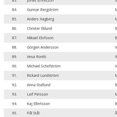
83.
Jonas Emretzon
S
84.
Gunnar Bergström
M
85.
Anders Hagberg
M
86.
Christer Eklund
B
87.
Mikael Elofsson
B
88.
Görgen Andersson
V
89.
Vesa Rontti
I
90.
Michael Schefström
V
91.
Rickard Lundström
M
92.
Anna Staflund
B
93.
Leif Persson
M
94.
Kaj Ellertsson
B
95.
Pål Stål
Å