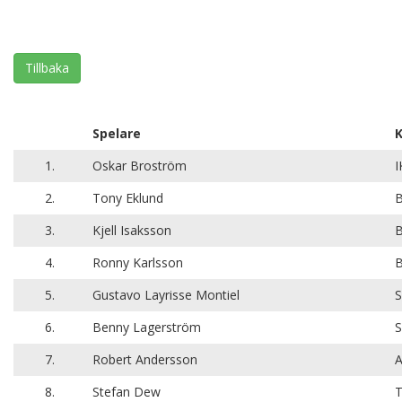
Tillbaka
Spelare
K
1.
Oskar Broström
I
2.
Tony Eklund
B
3.
Kjell Isaksson
B
4.
Ronny Karlsson
B
5.
Gustavo Layrisse Montiel
S
6.
Benny Lagerström
S
7.
Robert Andersson
A
8.
Stefan Dew
T