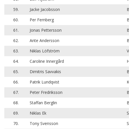
59.
Jacke Jacobsson
B
60.
Per Fernberg
B
61.
Jonas Pettersson
B
62.
Ante Andersson
B
63.
Niklas Löfström
V
64.
Caroline Innergård
H
65.
Dimitris Savvakis
B
66.
Patrik Lundqvist
K
67.
Peter Fredriksson
B
68.
Staffan Berglin
B
69.
Niklas Ek
S
70.
Tony Svensson
S