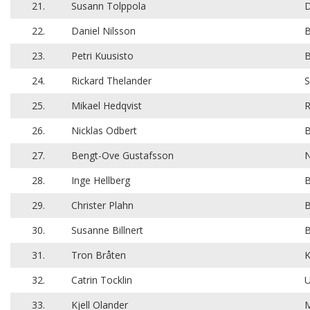
21.
Susann Tolppola
D
22.
Daniel Nilsson
B
23.
Petri Kuusisto
B
24.
Rickard Thelander
S
25.
Mikael Hedqvist
R
26.
Nicklas Odbert
27.
Bengt-Ove Gustafsson
N
28.
Inge Hellberg
B
29.
Christer Plahn
B
30.
Susanne Billnert
B
31.
Tron Bråten
K
32.
Catrin Tocklin
U
33.
Kjell Olander
M