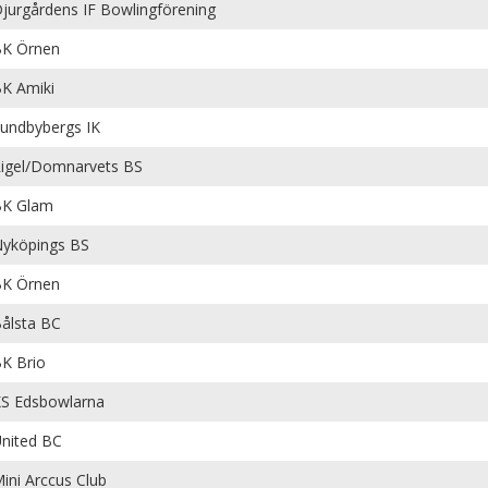
jurgårdens IF Bowlingförening
K Örnen
K Amiki
undbybergs IK
igel/Domnarvets BS
BK Glam
yköpings BS
K Örnen
ålsta BC
K Brio
S Edsbowlarna
nited BC
ini Arccus Club