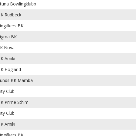
tuna Bowlingklubb
K Rudbeck
ingåkers BK
igma BK
K Nova
K Amiki
K Högland
Lunds BK Mamba
ity Club
K Prime Sthlm
ity Club
K Amiki
ingåkers BK