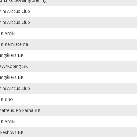
:t Eriks Bowlingförening
ini Arccus Club
ini Arccus Club
K Amiki
K Kamraterna
ingåkers BK
KW/Köping BK
ingåkers BK
ini Arccus Club
K Brio
atteus-Pojkarna BK
K Amiki
keshovs BK