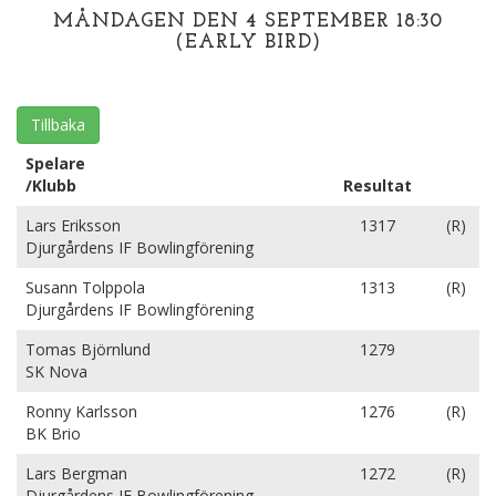
MÅNDAGEN DEN 4 SEPTEMBER 18:30
(EARLY BIRD)
Tillbaka
Spelare
/Klubb
Resultat
Lars Eriksson
1317
(R)
Djurgårdens IF Bowlingförening
Susann Tolppola
1313
(R)
Djurgårdens IF Bowlingförening
Tomas Björnlund
1279
SK Nova
Ronny Karlsson
1276
(R)
BK Brio
Lars Bergman
1272
(R)
Djurgårdens IF Bowlingförening