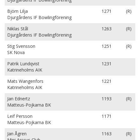
Björn Lilja
1271
(R)
Djurgårdens IF Bowlingförening
Niklas Stål
1263
(R)
Djurgårdens IF Bowlingförening
Stig Svensson
1251
(R)
SK Nova
Patrik Lundqvist
1231
Katrineholms AIK
Mats Wangenfors
1221
Katrineholms AIK
Jan Ednertz
1193
(R)
Matteus-Pojkarna BK
Leif Persson
1171
Matteus-Pojkarna BK
Jan Ågren
1163
(R)
Mini Arccus Club