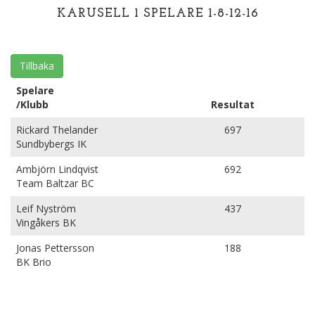
KARUSELL 1 SPELARE 1-8-12-16
Tillbaka
Spelare
/Klubb
Resultat
Rickard Thelander
697
Sundbybergs IK
Ambjörn Lindqvist
692
Team Baltzar BC
Leif Nyström
437
Vingåkers BK
Jonas Pettersson
188
BK Brio