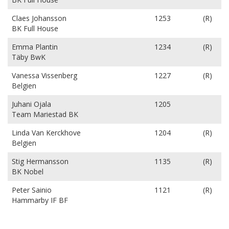
Claes Johansson
1253
(R)
BK Full House
Emma Plantin
1234
(R)
Täby BwK
Vanessa Vissenberg
1227
(R)
Belgien
Juhani Ojala
1205
Team Mariestad BK
Linda Van Kerckhove
1204
(R)
Belgien
Stig Hermansson
1135
(R)
BK Nobel
Peter Sainio
1121
(R)
Hammarby IF BF