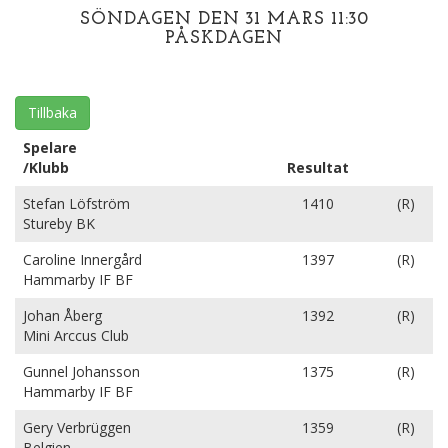
SÖNDAGEN DEN 31 MARS 11:30
PÅSKDAGEN
Tillbaka
Spelare
/Klubb
Resultat
Stefan Löfström
1410
(R)
Stureby BK
Caroline Innergård
1397
(R)
Hammarby IF BF
Johan Åberg
1392
(R)
Mini Arccus Club
Gunnel Johansson
1375
(R)
Hammarby IF BF
Gery Verbrüggen
1359
(R)
Belgien