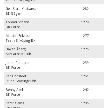
Geir Ståle Kristiansen
1282
BK Bågen
Tommi Scharin
1278
BK Force
Mattias Eriksson
1277
Team Enköping BK
Håkan Åberg
1276
Mini Arccus Club
Johan Rundgren
1259
BK Force
Per Lindstedt
1251
Etuna Bowlingklubb
Benny Axell
1242
BK Force
Peter Gelles
1236
BK Force