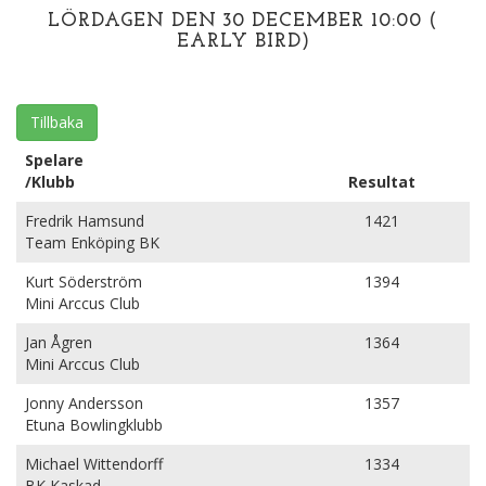
LÖRDAGEN DEN 30 DECEMBER 10:00 (
EARLY BIRD)
Tillbaka
Spelare
/Klubb
Resultat
Fredrik Hamsund
1421
Team Enköping BK
Kurt Söderström
1394
Mini Arccus Club
Jan Ågren
1364
Mini Arccus Club
Jonny Andersson
1357
Etuna Bowlingklubb
Michael Wittendorff
1334
BK Kaskad