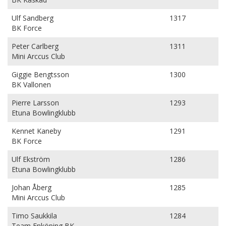
Ulf Sandberg
1317
BK Force
Peter Carlberg
1311
Mini Arccus Club
Giggie Bengtsson
1300
BK Vallonen
Pierre Larsson
1293
Etuna Bowlingklubb
Kennet Kaneby
1291
BK Force
Ulf Ekström
1286
Etuna Bowlingklubb
Johan Åberg
1285
Mini Arccus Club
Timo Saukkila
1284
Team Enköping BK