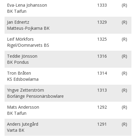
Eva-Lena Johansson
1333
(R)
BK Taifun
Jan Ednertz
1329
(R)
Matteus-Pojkarna BK
Leif Mörkfors
1325
(R)
Rigel/Domnarvets BS
Teddie Jönsson
1316
(R)
BK Pondus
Tron Bråten
1314
(R)
KS Edsbowlarna
Yngve Zetterström
1313
(R)
Borlänge Pensionärsbowlare
Mats Andersson
1292
(R)
BK Taifun
Anders Jutegård
1291
(R)
Varta BK