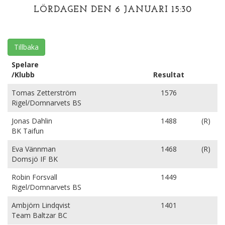
LÖRDAGEN DEN 6 JANUARI 15:30
Tillbaka
Spelare
/Klubb
Resultat
Tomas Zetterström
1576
Rigel/Domnarvets BS
Jonas Dahlin
1488
(R)
BK Taifun
Eva Vännman
1468
(R)
Domsjö IF BK
Robin Forsvall
1449
Rigel/Domnarvets BS
Ambjörn Lindqvist
1401
Team Baltzar BC