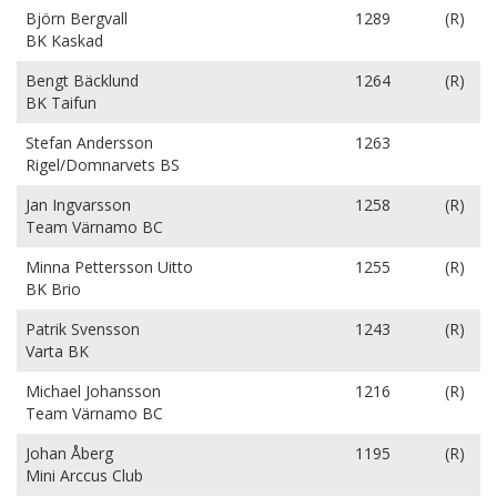
Björn Bergvall
1289
(R)
BK Kaskad
Bengt Bäcklund
1264
(R)
BK Taifun
Stefan Andersson
1263
Rigel/Domnarvets BS
Jan Ingvarsson
1258
(R)
Team Värnamo BC
Minna Pettersson Uitto
1255
(R)
BK Brio
Patrik Svensson
1243
(R)
Varta BK
Michael Johansson
1216
(R)
Team Värnamo BC
Johan Åberg
1195
(R)
Mini Arccus Club