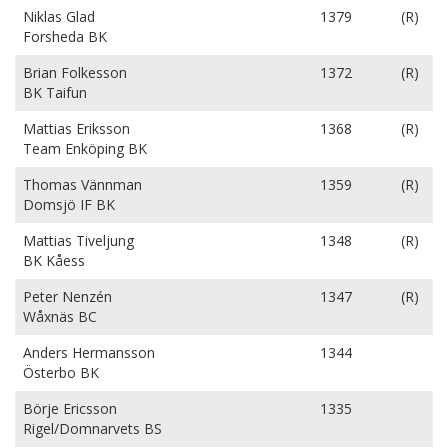
Niklas Glad
1379
(R)
Forsheda BK
Brian Folkesson
1372
(R)
BK Taifun
Mattias Eriksson
1368
(R)
Team Enköping BK
Thomas Vännman
1359
(R)
Domsjö IF BK
Mattias Tiveljung
1348
(R)
BK Kåess
Peter Nenzén
1347
(R)
Wåxnäs BC
Anders Hermansson
1344
Österbo BK
Börje Ericsson
1335
Rigel/Domnarvets BS