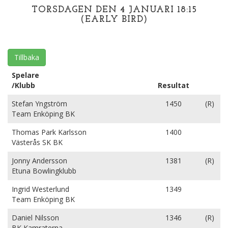
TORSDAGEN DEN 4 JANUARI 18:15
(EARLY BIRD)
Tillbaka
Spelare
/Klubb
Resultat
Stefan Yngström
1450
(R)
Team Enköping BK
Thomas Park Karlsson
1400
Västerås SK BK
Jonny Andersson
1381
(R)
Etuna Bowlingklubb
Ingrid Westerlund
1349
Team Enköping BK
Daniel Nilsson
1346
(R)
BK Kamraterna