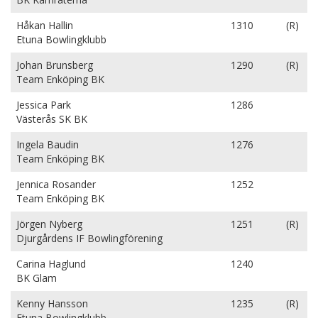
Håkan Hallin
1310
(R)
Etuna Bowlingklubb
Johan Brunsberg
1290
(R)
Team Enköping BK
Jessica Park
1286
Västerås SK BK
Ingela Baudin
1276
Team Enköping BK
Jennica Rosander
1252
Team Enköping BK
Jörgen Nyberg
1251
(R)
Djurgårdens IF Bowlingförening
Carina Haglund
1240
BK Glam
Kenny Hansson
1235
(R)
Etuna Bowlingklubb