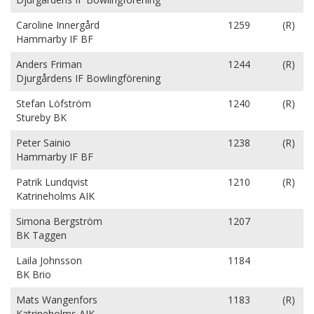
Caroline Innergård
1259
(R)
Hammarby IF BF
Anders Friman
1244
(R)
Djurgårdens IF Bowlingförening
Stefan Löfström
1240
(R)
Stureby BK
Peter Sainio
1238
(R)
Hammarby IF BF
Patrik Lundqvist
1210
(R)
Katrineholms AIK
Simona Bergström
1207
BK Taggen
Laila Johnsson
1184
BK Brio
Mats Wangenfors
1183
(R)
Katrineholms AIK