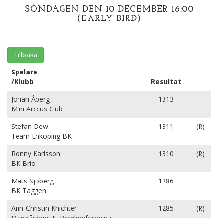
SÖNDAGEN DEN 10 DECEMBER 16:00
(EARLY BIRD)
Tillbaka
Spelare
/Klubb
Resultat
Johan Åberg
1313
Mini Arccus Club
Stefan Dew
1311
(R)
Team Enköping BK
Ronny Karlsson
1310
(R)
BK Brio
Mats Sjöberg
1286
BK Taggen
Ann-Christin Knichter
1285
(R)
Djurgårdens IF Bowlingförening