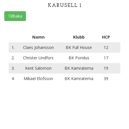
KARUSELL 1
Tillbaka
Namn
Klubb
HCP
1.
Claes Johansson
BK Full House
12
2.
Christer Undfors
BK Pondus
17
3.
Kent Salomon
BK Kamraterna
19
4.
Mikael Elofsson
BK Kamraterna
39