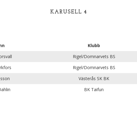
KARUSELL 4
mn
Klubb
rsvall
Rigel/Domnarvets BS
rkfors
Rigel/Domnarvets BS
nsson
Västerås SK BK
ahlin
BK Taifun