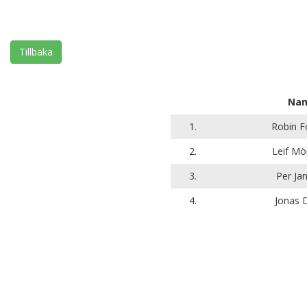
Tillbaka
Na
1.
Robin Fo
2.
Leif Mö
3.
Per Ja
4.
Jonas D