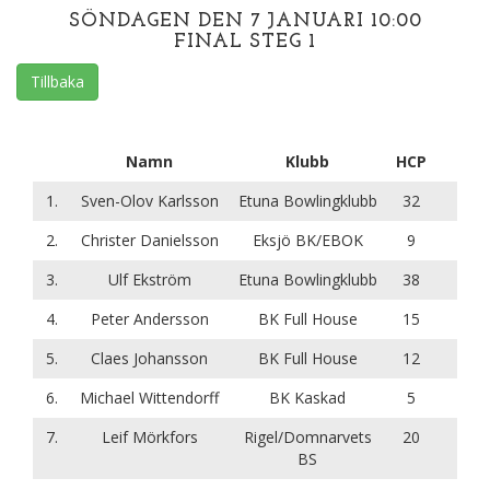
SÖNDAGEN DEN 7 JANUARI 10:00
FINAL STEG 1
Tillbaka
Namn
Klubb
HCP
1.
Sven-Olov Karlsson
Etuna Bowlingklubb
32
2.
Christer Danielsson
Eksjö BK/EBOK
9
3.
Ulf Ekström
Etuna Bowlingklubb
38
4.
Peter Andersson
BK Full House
15
5.
Claes Johansson
BK Full House
12
6.
Michael Wittendorff
BK Kaskad
5
7.
Leif Mörkfors
Rigel/Domnarvets
20
BS