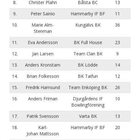
8.
Christer Plahn
Bålsta BC
13
9.
Peter Sainio
Hammarby IF BF
11
10.
Marie Alm-
Kungälvs BK
36
Stenman
11.
Eva Andersson
BK Full House
23
12.
Jan Larsen
Team Clan BK
9
13.
Anders Kronstam
BK Lödde
14
14.
Brian Folkesson
BK Taifun
12
15.
Fredrik Hamsund
Team Enköping BK
26
16.
Anders Friman
Djurgårdens IF
10
Bowlingförening
17.
Patrik Svensson
Varta BK
13
18.
Karl-
Hammarby IF BF
20
Johan Mattsson