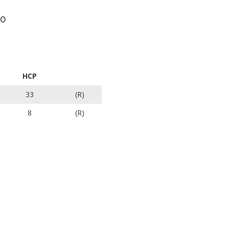
0
HCP
33
(R)
8
(R)