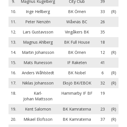
9.
Magnus Kugelberg
City Club
39
10.
Inge Hellberg
BK Örnen
33
(R)
11.
Peter Nenzén
Wåxnäs BC
26
12.
Lars Gustavsson
Vingåkers BK
35
13.
Magnus Ahlberg
BK Full House
18
14.
Martin Johansson
BK Örnen
12
(R)
15.
Mats Runesson
IF Raketen
41
16.
Anders Wåhlstedt
BK Nobel
6
(R)
17.
Niklas Johansson
Eksjö BK/EBOK
32
(R)
18.
Karl-
Hammarby IF BF
19
Johan Mattsson
19.
Kent Salomon
BK Kamraterna
23
(R)
20.
Mikael Elofsson
BK Kamraterna
37
(R)