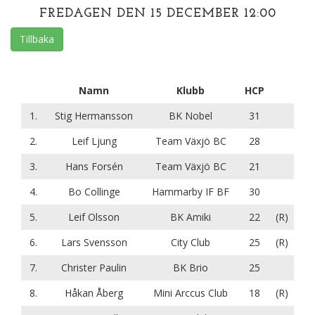
FREDAGEN DEN 15 DECEMBER 12:00
Tillbaka
Namn
Klubb
HCP
1.
Stig Hermansson
BK Nobel
31
2.
Leif Ljung
Team Växjö BC
28
3.
Hans Forsén
Team Växjö BC
21
4.
Bo Collinge
Hammarby IF BF
30
5.
Leif Olsson
BK Amiki
22
(R)
6.
Lars Svensson
City Club
25
(R)
7.
Christer Paulin
BK Brio
25
8.
Håkan Åberg
Mini Arccus Club
18
(R)