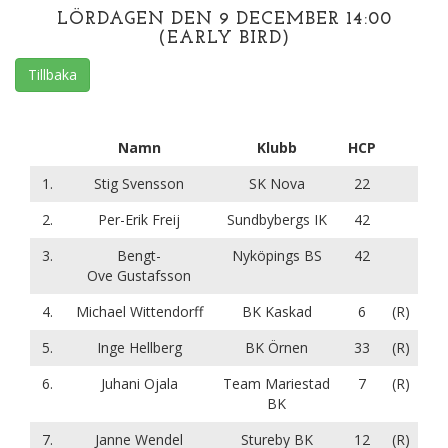
LÖRDAGEN DEN 9 DECEMBER 14:00
(EARLY BIRD)
Tillbaka
Namn
Klubb
HCP
1.
Stig Svensson
SK Nova
22
2.
Per-Erik Freij
Sundbybergs IK
42
3.
Bengt-
Nyköpings BS
42
Ove Gustafsson
4.
Michael Wittendorff
BK Kaskad
6
(R)
5.
Inge Hellberg
BK Örnen
33
(R)
6.
Juhani Ojala
Team Mariestad
7
(R)
BK
7.
Janne Wendel
Stureby BK
12
(R)