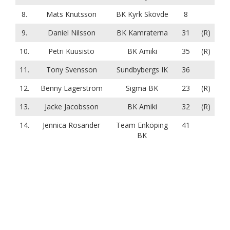
8.
Mats Knutsson
BK Kyrk Skövde
8
9.
Daniel Nilsson
BK Kamraterna
31
(R)
10.
Petri Kuusisto
BK Amiki
35
(R)
11.
Tony Svensson
Sundbybergs IK
36
12.
Benny Lagerström
Sigma BK
23
(R)
13.
Jacke Jacobsson
BK Amiki
32
(R)
14.
Jennica Rosander
Team Enköping
41
BK