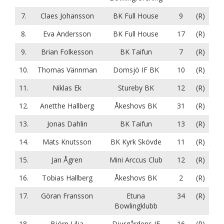
7.
Claes Johansson
BK Full House
9
(R)
8.
Eva Andersson
BK Full House
17
(R)
9.
Brian Folkesson
BK Taifun
7
(R)
10.
Thomas Vännman
Domsjö IF BK
10
(R)
11.
Niklas Ek
Stureby BK
12
(R)
12.
Anetthe Hallberg
Åkeshovs BK
31
(R)
13.
Jonas Dahlin
BK Taifun
13
(R)
14.
Mats Knutsson
BK Kyrk Skövde
11
(R)
15.
Jan Ågren
Mini Arccus Club
12
(R)
16.
Tobias Hallberg
Åkeshovs BK
2
(R)
17.
Göran Fransson
Etuna
34
(R)
Bowlingklubb
18.
Björn Lilja
Djurgårdens IF
16
(R)