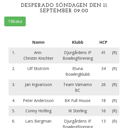
DESPERADO SÖNDAGEN DEN 11
SEPTEMBER 09:00
Tillbaka
Namn
Klubb
HCP
1.
Ann-
Djurgårdens IF
41
(R)
Christin Knichter
Bowlingförening
2.
Ulf Ekström
Etuna
34
(R)
Bowlingklubb
3.
Jan Ingvarsson
Team Värnamo
26
(R)
BC
4.
Peter Andersson
BK Full House
18
(R)
5.
Conny Hofling
IK Sterling
16
(R)
6.
Lars Bergman
Djurgårdens IF
13
(R)
Bowlingförening