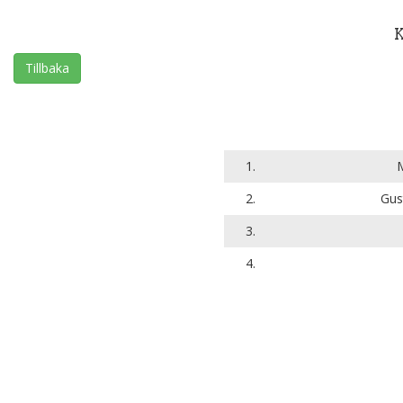
Tillbaka
1.
M
2.
Gus
3.
4.