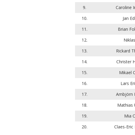
9.
Caroline 
10.
Jan Ed
11.
Brian Fo
12.
Niklas
13.
Rickard T
14.
Christer 
15.
Mikael C
16.
Lars Er
17.
Ambjörn L
18.
Mathias 
19.
Mia C
20.
Claes-Eric