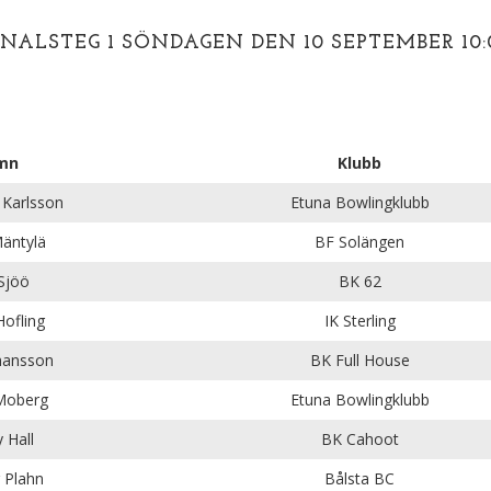
INALSTEG 1 SÖNDAGEN DEN 10 SEPTEMBER 10:
mn
Klubb
 Karlsson
Etuna Bowlingklubb
äntylä
BF Solängen
Sjöö
BK 62
ofling
IK Sterling
hansson
BK Full House
Moberg
Etuna Bowlingklubb
 Hall
BK Cahoot
r Plahn
Bålsta BC