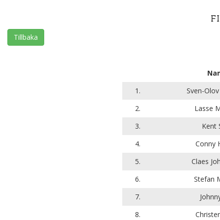
F
Tillbaka
Na
1.
Sven-Olov
2.
Lasse M
3.
Kent 
4.
Conny H
5.
Claes Jo
6.
Stefan 
7.
Johnny
8.
Christe