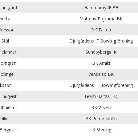
Innergård
Hammarby IF BF
nertz
Matteus-Pojkarna BK
lkesson
BK Taifun
 Stål
Djurgårdens IF Bowlingförening
helander
Sundbybergs IK
Hörngren
BK Amiki
ollinge
Vendelsö BK
iksson
Djurgårdens IF Bowlingförening
indqvist
Team Baltzar BC
Ulfhielm
BK Virveln
ollin
BK Prime Sthlm
 Bergqvist
IK Sterling