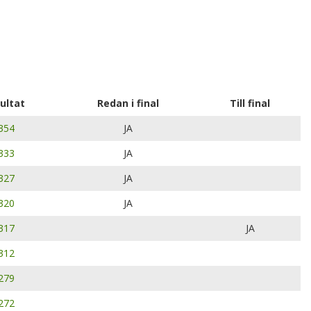
ultat
Redan i final
Till final
354
JA
333
JA
327
JA
320
JA
317
JA
312
279
272