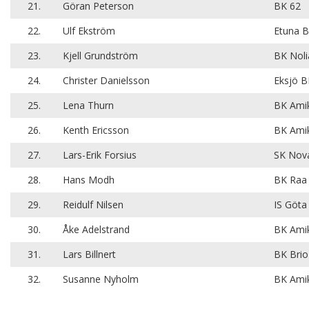
21.
Göran Peterson
BK 62
22.
Ulf Ekström
Etuna B
23.
Kjell Grundström
BK Noli
24.
Christer Danielsson
Eksjö 
25.
Lena Thurn
BK Amik
26.
Kenth Ericsson
BK Amik
27.
Lars-Erik Forsius
SK Nov
28.
Hans Modh
BK Raa
29.
Reidulf Nilsen
IS Göta
30.
Åke Adelstrand
BK Amik
31.
Lars Billnert
BK Brio
32.
Susanne Nyholm
BK Amik