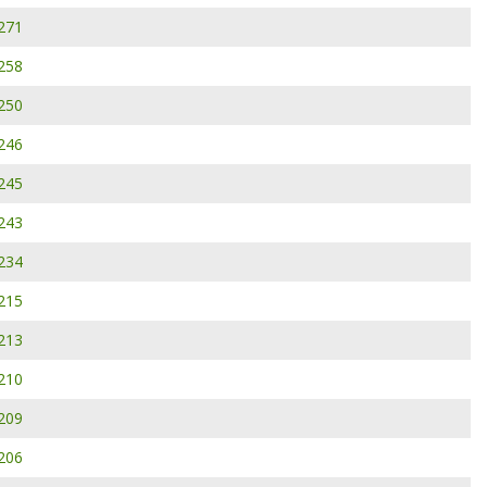
271
258
250
246
245
243
234
215
213
210
209
206