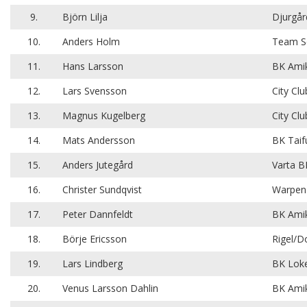
9.
Björn Lilja
Djurgår
10.
Anders Holm
Team S
11.
Hans Larsson
BK Amik
12.
Lars Svensson
City Clu
13.
Magnus Kugelberg
City Clu
14.
Mats Andersson
BK Taif
15.
Anders Jutegård
Varta B
16.
Christer Sundqvist
Warpen
17.
Peter Dannfeldt
BK Amik
18.
Börje Ericsson
Rigel/
19.
Lars Lindberg
BK Lok
20.
Venus Larsson Dahlin
BK Amik