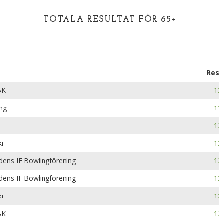
TOTALA RESULTAT FÖR 65+
Res
BK
1
ing
1
1
i
1
dens IF Bowlingförening
1
dens IF Bowlingförening
1
i
1
BK
1