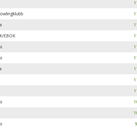
1
owlingklubb
1
a
1
BK/EBOK
1
i
1
i
1
a
1
1
1
i
1
1
i