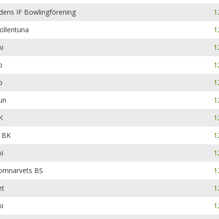
dens IF Bowlingförening
1
ollentuna
1
i
1
b
1
b
1
un
1
K
1
 BK
1
i
1
Domnarvets BS
1
et
1
i
1