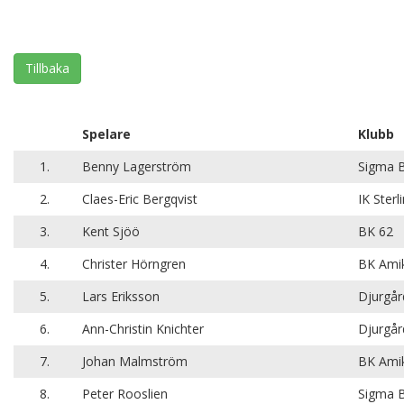
Tillbaka
Spelare
Klubb
1.
Benny Lagerström
Sigma 
2.
Claes-Eric Bergqvist
IK Sterl
3.
Kent Sjöö
BK 62
4.
Christer Hörngren
BK Amik
5.
Lars Eriksson
Djurgår
6.
Ann-Christin Knichter
Djurgår
7.
Johan Malmström
BK Amik
8.
Peter Rooslien
Sigma 