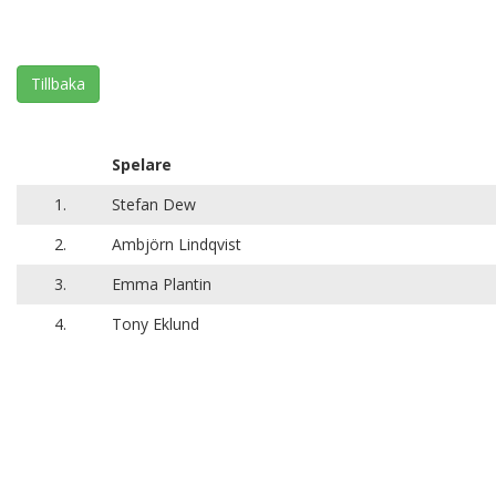
Tillbaka
Spelare
1.
Stefan Dew
2.
Ambjörn Lindqvist
3.
Emma Plantin
4.
Tony Eklund