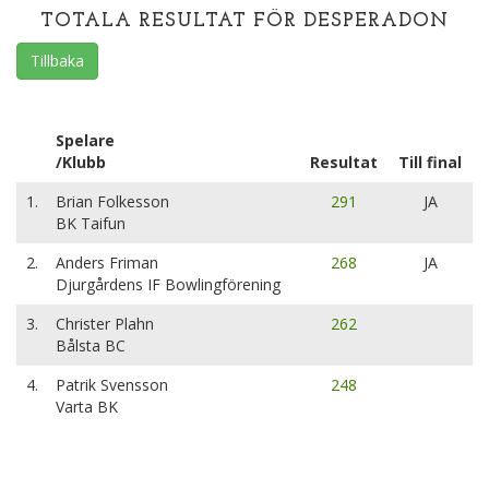
TOTALA RESULTAT FÖR DESPERADON
Tillbaka
Spelare
/Klubb
Resultat
Till final
1.
Brian Folkesson
291
JA
BK Taifun
2.
Anders Friman
268
JA
Djurgårdens IF Bowlingförening
3.
Christer Plahn
262
Bålsta BC
4.
Patrik Svensson
248
Varta BK